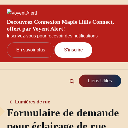
Découvrez Connexion Maple Hills Connect,
offert par Voyent Alert!
Inscrivez-vous pour recevoir des notifications
En savoir plus
S'inscrire
Liens Utiles
Lumières de rue
Formulaire de demande
pour éclairage de rue